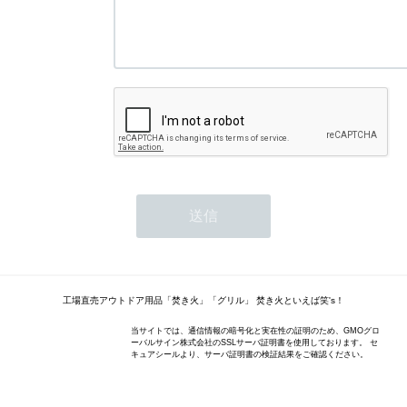
工場直売アウトドア用品「焚き火」「グリル」 焚き火といえば笑's！
当サイトでは、通信情報の暗号化と実在性の証明のため、GMOグロ
ーバルサイン株式会社のSSLサーバ証明書を使用しております。 セ
キュアシールより、サーバ証明書の検証結果をご確認ください。